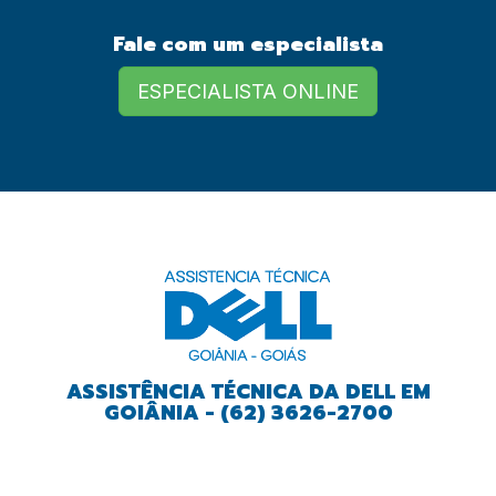
Fale com um especialista
European Commission |
Cookies Policy
ESPECIALISTA ONLINE
powered by
ASSISTÊNCIA TÉCNICA DA DELL EM
GOIÂNIA - (62) 3626-2700