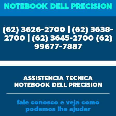
NOTEBOOK DELL PRECISION
(62) 3626-2700 | (62) 3638-
2700 | (62) 3645-2700
(62)
99677-7887
ASSISTENCIA TECNICA
NOTEBOOK DELL PRECISION
fale conosco e veja como
OK
podemos lhe ajudar