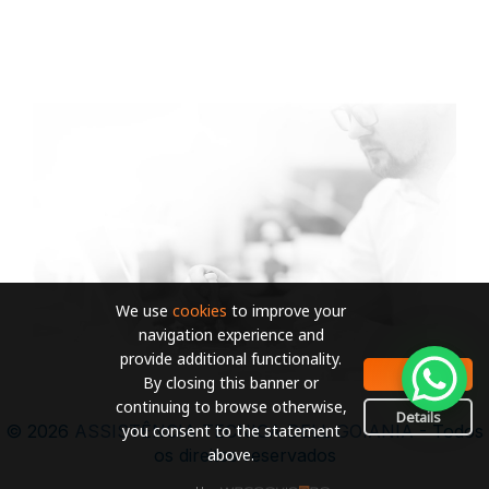
We use
cookies
to improve your
navigation experience and
provide additional functionality.
OK
By closing this banner or
continuing to browse otherwise,
Details
you consent to the statement
© 2026
ASSISTÊNCIA TECNICA DELL GOIANIA
- Todos
above.
os direitos reservados