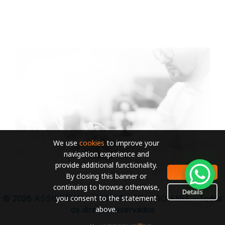
We use
cookies
to improve your
navigation experience and
provide additional functionality.
OK
By closing this banner or
continuing to browse otherwise,
Details
you consent to the statement
© 2026
ASSISTÊNCIA TECNICA DELL GOIANIA
- Todos
above.
os direitos reservados