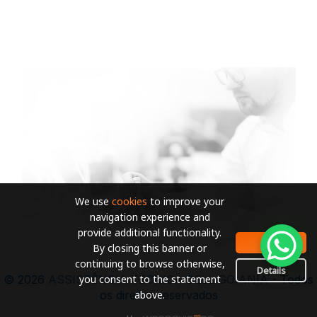
We use
cookies
to improve your
navigation experience and
provide additional functionality.
OK
By closing this banner or
continuing to browse otherwise,
Details
you consent to the statement
© 2026
ASSISTÊNCIA TECNICA DELL GOIANIA
- Todos
above.
os direitos reservados