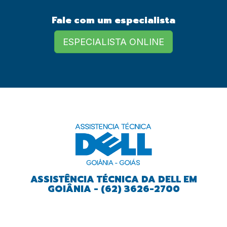
Fale com um especialista
European Commission |
Cookies Policy
ESPECIALISTA ONLINE
powered by
ASSISTÊNCIA TÉCNICA DA DELL EM
GOIÂNIA - (62) 3626-2700