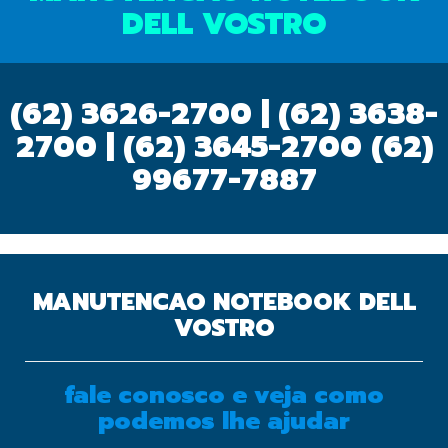
DELL VOSTRO
(62) 3626-2700 | (62) 3638-
2700 | (62) 3645-2700
(62)
99677-7887
MANUTENCAO NOTEBOOK DELL
VOSTRO
fale conosco e veja como
OK
podemos lhe ajudar