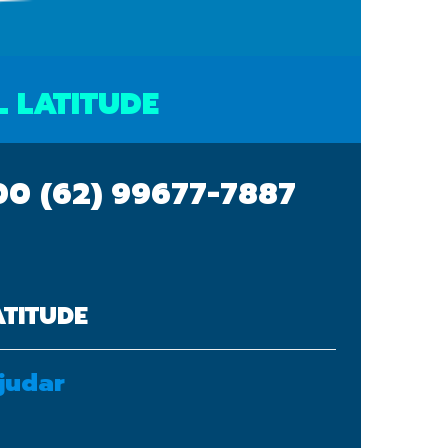
 LATITUDE
700
(62) 99677-7887
TITUDE
judar