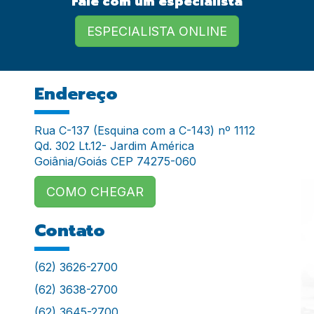
Fale com um especialista
ESPECIALISTA ONLINE
Endereço
Rua C-137 (Esquina com a C-143) nº 1112
Qd. 302 Lt.12- Jardim América
Goiânia/Goiás CEP 74275-060
COMO CHEGAR
Contato
(62) 3626-2700
(62) 3638-2700
(62) 3645-2700