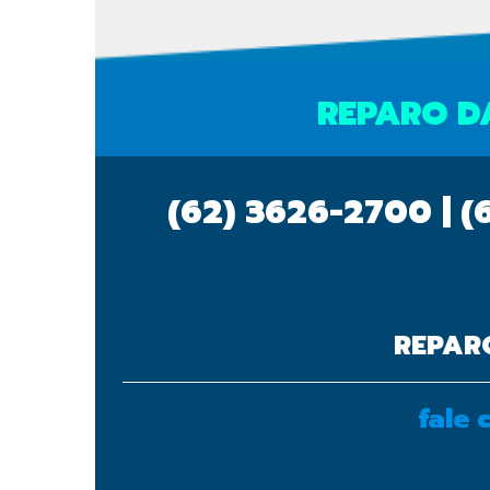
REPARO D
(62) 3626-2700 | (
REPAR
fale