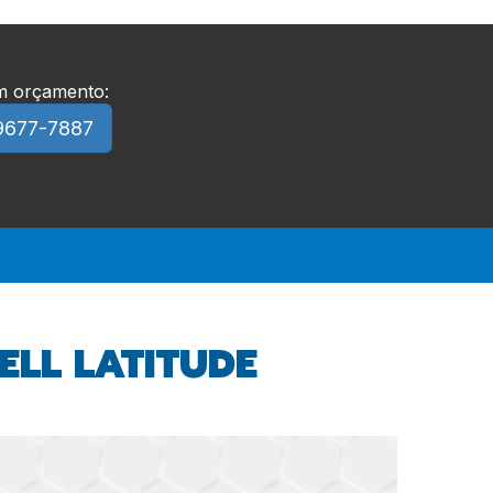
um orçamento:
9677-7887
LL LATITUDE