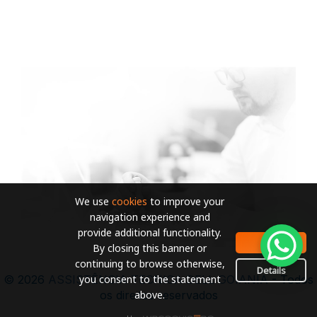
We use
cookies
to improve your
navigation experience and
provide additional functionality.
OK
By closing this banner or
continuing to browse otherwise,
Details
you consent to the statement
© 2026
ASSISTÊNCIA TECNICA DELL GOIANIA
- Todos
above.
os direitos reservados