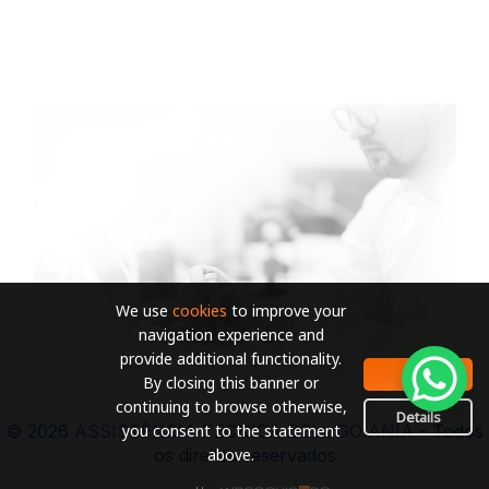
We use
cookies
to improve your
navigation experience and
provide additional functionality.
OK
By closing this banner or
continuing to browse otherwise,
Details
you consent to the statement
© 2026
ASSISTÊNCIA TECNICA DELL GOIANIA
- Todos
above.
os direitos reservados