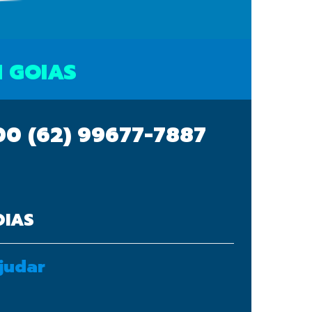
N GOIAS
700
(62) 99677-7887
OIAS
judar