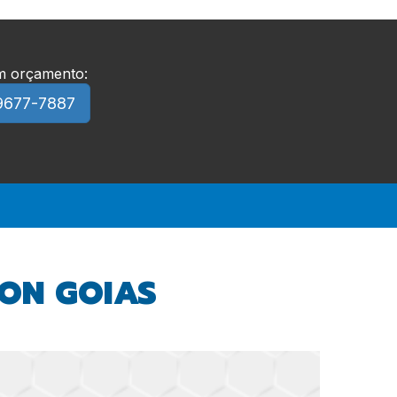
um orçamento:
9677-7887
ION GOIAS