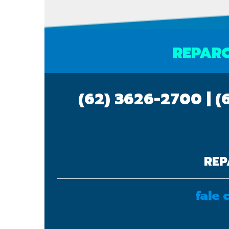
REPARO
(62) 3626-2700 | (
REP
fale