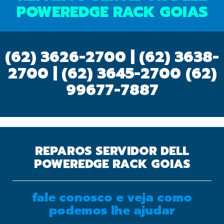
POWEREDGE RACK GOIAS
(62) 3626-2700 | (62) 3638-
2700 | (62) 3645-2700
(62)
99677-7887
REPAROS SERVIDOR DELL
POWEREDGE RACK GOIAS
fale conosco e veja como
OK
podemos lhe ajudar