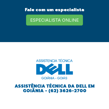
Fale com um especialista
European Commission |
Cookies Policy
ESPECIALISTA ONLINE
powered by
ASSISTÊNCIA TÉCNICA DA DELL EM
GOIÂNIA - (62) 3626-2700